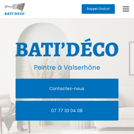
Aller
au
Rappel Gratuit
contenu
principal
Peintre
à Valserhône
Contactez-nous
07 77 33 04 08