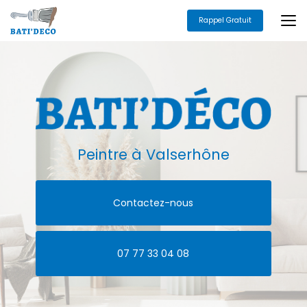
Aller
au
Rappel Gratuit
contenu
principal
Peintre
à Valserhône
Contactez-nous
07 77 33 04 08