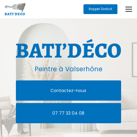
Aller
au
Rappel Gratuit
contenu
principal
Peintre
à Valserhône
Contactez-nous
07 77 33 04 08