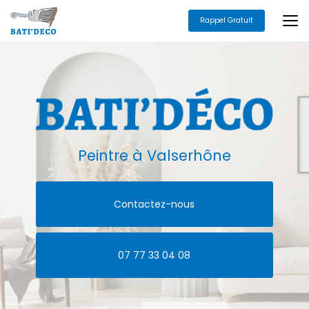
Aller
au
Rappel Gratuit
contenu
principal
Peintre
à Valserhône
Contactez-nous
07 77 33 04 08