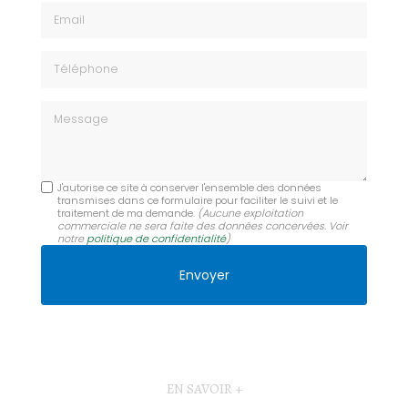
Email
Téléphone
Message
J'autorise ce site à conserver l'ensemble des données
transmises dans ce formulaire pour faciliter le suivi et le
traitement de ma demande.
(Aucune exploitation
commerciale ne sera faite des données concervées. Voir
notre
politique de confidentialité
)
EN SAVOIR +