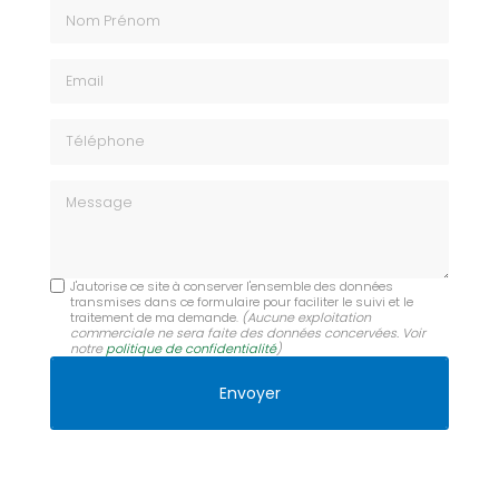
Nom Prénom
Email
Téléphone
Message
J'autorise ce site à conserver l'ensemble des données
transmises dans ce formulaire pour faciliter le suivi et le
traitement de ma demande.
(Aucune exploitation
commerciale ne sera faite des données concervées. Voir
notre
politique de confidentialité
)