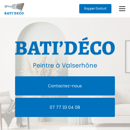
Aller
au
Rappel Gratuit
contenu
principal
Peintre
à Valserhône
Contactez-nous
07 77 33 04 08