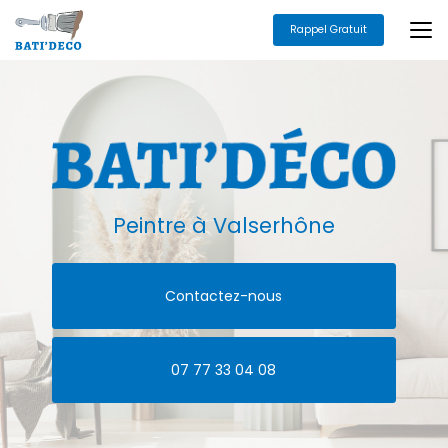
Aller
au
Rappel Gratuit
contenu
principal
Peintre
à Valserhône
Contactez-nous
07 77 33 04 08