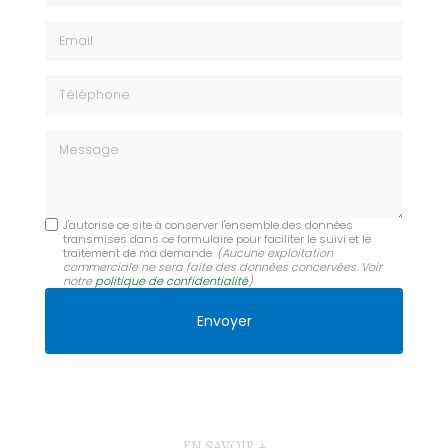
Email
Téléphone
Message
J'autorise ce site à conserver l'ensemble des données
transmises dans ce formulaire pour faciliter le suivi et le
traitement de ma demande.
(Aucune exploitation
commerciale ne sera faite des données concervées. Voir
notre
politique de confidentialité
)
EN SAVOIR +