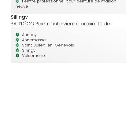
Peintre professionnel pour peinture de maison
neuve
Sillingy
BATI’DÉCO Peintre intervient à proximité de :
Annecy
Annemasse
Saint-Julien-en-Genevois
Sillingy
Valserhône